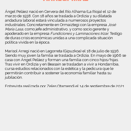
Ángel Peláez nació en Cervera del Río Alhama (La Rioja) el 12 de
marzo de 1938. Con 18 años se traslada a Ordizia y su dilatada
andadura laboral estará vinculada a numerosos proyectos
industriales. Concretamente en Ormaiztegi con la empresa
José
María Lasa
, como jefe administrativo, y como socio gerente y
apoderado en la empresa
Fundiciones y Laminaciones Irizar
. Testigo
de duras crisis económicas unidas a una complicada situación
política vivida en la época.
Marisol Arregi nació en Legorreta (Gipuzkoa) el 18 de julio de 1936.
Siendo muy joven la familia se traslada a Ordizia. En mayo de 1966 se
casa con Ángel Peláez y forman una familia con cinco hijos/hijas.
Tras vivir en Ordizia y en Beasain se trasladan a vivir a Hondarribia,
cursa estudios relacionados con la estética y la pedicura que le
permitirán contribuir a sostener la economía familiar hasta su
jubilación.
Entrevista realizada por Zeles Otamendi el 14 de septiembre de 2021
en la vivienda familiar.